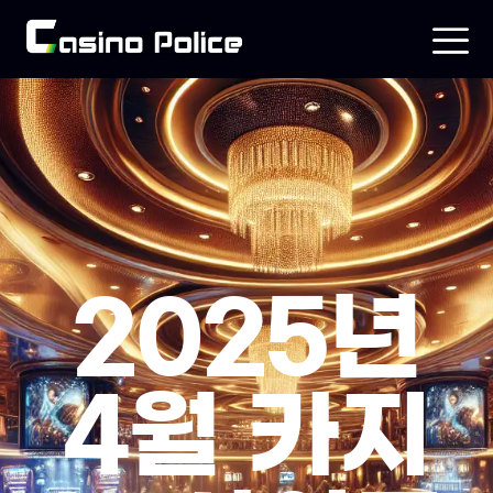
2025년
4월 카지