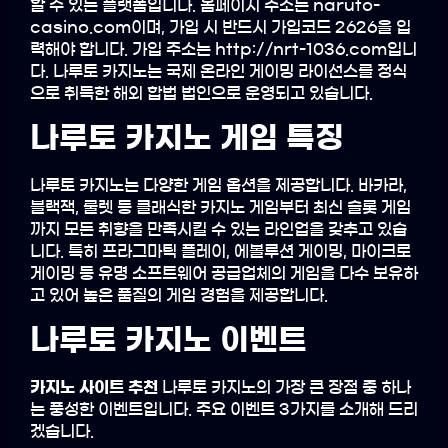
할 수 있는 플랫폼입니다. 홈페이지 주소는 naruto-
casino.com이며, 가입 시 반드시 가입코드 2626을 입
력해야 합니다. 가입 주소는 http://nrt-1036.com입니
다. 나루토 카지노는 국제 온라인 게이밍 라이선스를 정식
으로 취득한 해외 합법 법인으로 운영되고 있습니다.
나루토 카지노 게임 특징
나루토 카지노는 다양한 게임 옵션을 제공합니다. 바카라,
블랙잭, 룰렛 등 클래식한 카지노 게임부터 최신 슬롯 게임
까지 모든 취향을 만족시킬 수 있는 라인업을 갖추고 있습
니다. 특히 프라그마틱 플레이, 에볼루션 게이밍, 마이크로
게이밍 등 유명 소프트웨어 공급업체의 게임을 다수 보유하
고 있어 높은 품질의 게임 경험을 제공합니다.
나루토 카지노 이벤트
카지노 사이트 추천
나루토 카지노의 가장 큰 장점 중 하나
는 풍성한 이벤트입니다. 주요 이벤트 3가지를 소개해 드리
겠습니다.