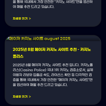
을 통해 국내에서 가장 안전한 “카지노 사이트”만을 엄선하
여 매월 추천 드리고 있습니다.
자세히 읽기 »
2025년 8월 메이저 카지노 사이트 추천 – 카지노
폴리스
2025년 8월 메이저 카지노 사이트 추천 입니다. 카지노폴
리스(Casino Police) 국내 1위 카지노 검증소로서, 실제
이용자 리뷰와 입출금 속도, 라이선스 확인 등 다각적인 검
증을 통해 국내에서 가장 안전한 “메이저 카지노 사이트”만
을 엄선하여 매월 추천 드리고 있습니다.
자세히 읽기 »