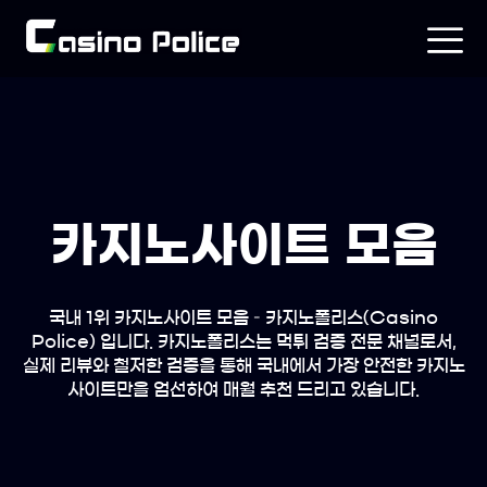
카지노사이트 모음
국내 1위 카지노사이트 모음 – 카지노폴리스(Casino
Police) 입니다. 카지노폴리스는 먹튀 검증 전문 채널로서,
실제 리뷰와 철저한 검증을 통해 국내에서 가장 안전한 카지노
사이트만을 엄선하여 매월 추천 드리고 있습니다.