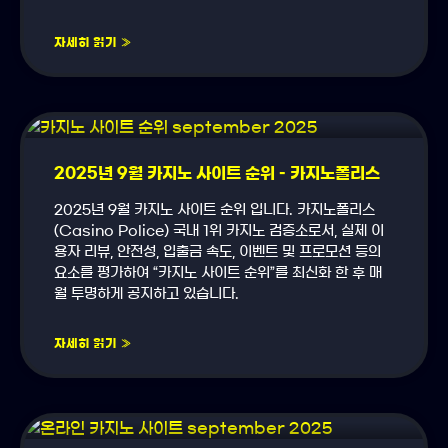
자세히 읽기 »
2025년 9월 카지노 사이트 순위 – 카지노폴리스
2025년 9월 카지노 사이트 순위 입니다. 카지노폴리스
(Casino Police) 국내 1위 카지노 검증소로서, 실제 이
용자 리뷰, 안전성, 입출금 속도, 이벤트 및 프로모션 등의
요소를 평가하여 “카지노 사이트 순위”를 최신화 한 후 매
월 투명하게 공지하고 있습니다.
자세히 읽기 »