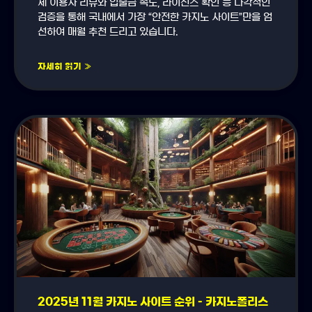
제 이용자 리뷰와 입출금 속도, 라이선스 확인 등 다각적인
검증을 통해 국내에서 가장 “안전한 카지노 사이트”만을 엄
선하여 매월 추천 드리고 있습니다.
자세히 읽기 »
2025년 11월 카지노 사이트 순위 – 카지노폴리스