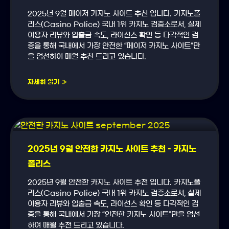
2025년 9월 메이저 카지노 사이트 추천 입니다. 카지노폴
리스(Casino Police) 국내 1위 카지노 검증소로서, 실제
이용자 리뷰와 입출금 속도, 라이선스 확인 등 다각적인 검
증을 통해 국내에서 가장 안전한 “메이저 카지노 사이트”만
을 엄선하여 매월 추천 드리고 있습니다.
자세히 읽기 »
2025년 9월 안전한 카지노 사이트 추천 – 카지노
폴리스
2025년 9월 안전한 카지노 사이트 추천 입니다. 카지노폴
리스(Casino Police) 국내 1위 카지노 검증소로서, 실제
이용자 리뷰와 입출금 속도, 라이선스 확인 등 다각적인 검
증을 통해 국내에서 가장 “안전한 카지노 사이트”만을 엄선
하여 매월 추천 드리고 있습니다.