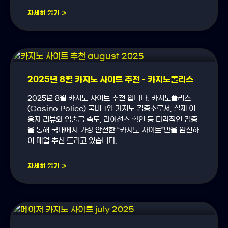
자세히 읽기 »
2025년 8월 카지노 사이트 추천 – 카지노폴리스
2025년 8월 카지노 사이트 추천 입니다. 카지노폴리스
(Casino Police) 국내 1위 카지노 검증소로서, 실제 이
용자 리뷰와 입출금 속도, 라이선스 확인 등 다각적인 검증
을 통해 국내에서 가장 안전한 “카지노 사이트”만을 엄선하
여 매월 추천 드리고 있습니다.
자세히 읽기 »