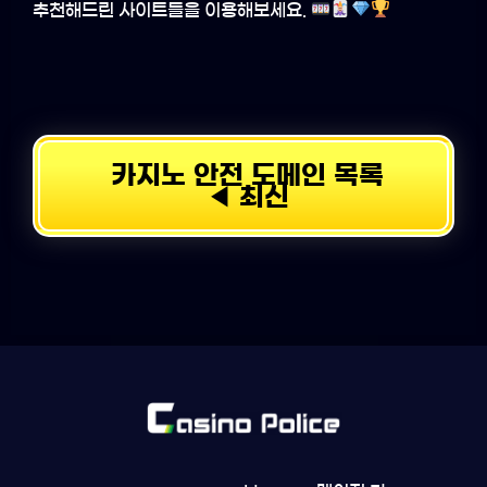
추천해드린 사이트들을 이용해보세요.
카지노 안전 도메인 목록
◀ 최신