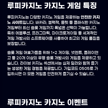
루피카지노 카지노 게임 특징
루피카지노는 다양한 카지노 게임을 제공하는
안전한 카지
노 사이트
입니다. 바카라, 블랙잭, 룰렛 등 클래식한 카지노
게임부터 최신 슬롯 게임까지 폭넓은 선택이 가능합니다.
특히 에볼루션, 프라그마틱, 마이크로게이밍 등 세계적인
게임 개발사의 소프트웨어를 사용하여 최고의 게임 품질을
보장합니다.
슬롯 게임 애호가들을 위해 1×2 게이밍, 넷엔트, 플레이앤
고 등 20개 이상의 유명 슬롯 개발사의 게임을 제공하고 있
습니다. 라이브 카지노 섹션에서는 실제 딜러와 함께 즐기
는 생생한 게임 경험을 제공합니다. 가입코드 0505로 가
입하시면 이 모든 게임을 안전하게 즐기실 수 있습니다.
루피카지노 카지노 이벤트