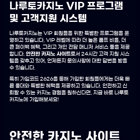
나루토카지노 VIP 프로그램
및 고객지원 시스템
나루토카지노는 VIP 회원들을 위한 특별한 프로그램을 운
영하고 있습니다. VIP 레벨에 따라 더 높은 콤프 비율, 더
큰 페이백 혜택, 그리고 개인 전담 매니저 서비스 등을 제공
합니다.
안전한 카지노 사이트
로서 24시간 고객 지원 시스
템을 갖추고 있어, 언제든지 문의사항에 대한 답변을 받을
수 있습니다.
특히 가입코드 2626을 통해 가입한 회원들에게는 더욱 빠
른 응대와 특별한 혜택을 제공하고 있습니다. 안전하고 신
뢰할 수 있는 카지노 경험을 원하신다면, 지금 바로 나루토
카지노에 가입해보세요!
안전한 카지노 사이트