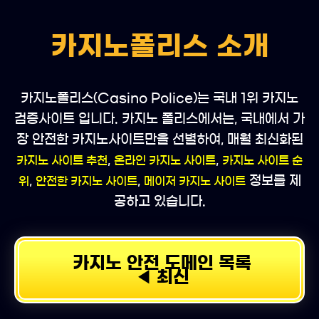
카지노폴리스 소개
카지노폴리스(Casino Police)는 국내 1위 카지노
검증사이트 입니다. 카지노 폴리스에서는, 국내에서 가
장 안전한 카지노사이트만을 선별하여, 매월 최신화된
,
,
카지노 사이트 추천
온라인 카지노 사이트
카지노 사이트 순
,
,
정보를 제
위
안전한 카지노 사이트
메이저 카지노 사이트
공하고 있습니다.
카지노 안전 도메인 목록
◀ 최신