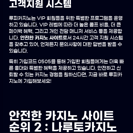
고객지원 시스템
루피카지노는 VIP 회원들을 위한 특별한 프로그램을 운영
하고 있습니다. VIP 레벨에 따라 더 높은 콤프 비율, 더 큰
페이백 혜택, 그리고 개인 전담 매니저 서비스 등을 제공합
니다.
안전한 카지노 사이트
로서 24시간 고객 지원 시스템
을 갖추고 있어, 언제든지 문의사항에 대한 답변을 받을 수
있습니다.
특히 가입코드 0505를 통해 가입한 회원들에게는 더욱 빠
른 응대와 특별한 혜택을 제공하고 있습니다. 안전하고 신
뢰할 수 있는 카지노 경험을 원하신다면, 지금 바로 루피카
지노에 가입해보세요!
안전한 카지노 사이트
순위 2 : 나루토카지노