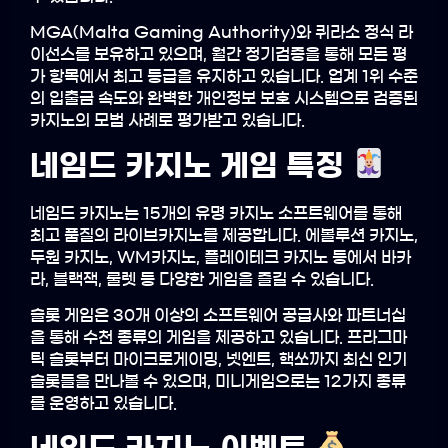
MGA(Malta Gaming Authority)와 퀴라소 정식 라
이선스를 보유하고 있으며, 월간 정기검증을 통해 모든 평
가 항목에서 최고 등급을 유지하고 있습니다. 업계 1위 수준
의 입출금 속도와 완벽한 개인정보 보호 시스템으로 검증된
카지노의 모범 사례로 평가받고 있습니다.
네임드 카지노 게임 특징
네임드 카지노는 15개의 유명 카지노 소프트웨어를 통해
최고 품질의 라이브카지노를 제공합니다. 에볼루션 카지노,
두원 카지노, WM카지노, 플레이테크 카지노 등에서 바카
라, 블랙잭, 룰렛 등 다양한 게임을 즐길 수 있습니다.
슬롯 게임은 30개 이상의 소프트웨어 공급사와 파트너십
을 통해 수천 종류의 게임을 제공하고 있습니다. 프라그마
틱 슬롯부터 마이크로게이밍, 넷엔트, 핵쏘까지 최신 인기
슬롯들을 만나볼 수 있으며, 미니게임으로는 12가지 종류
를 운영하고 있습니다.