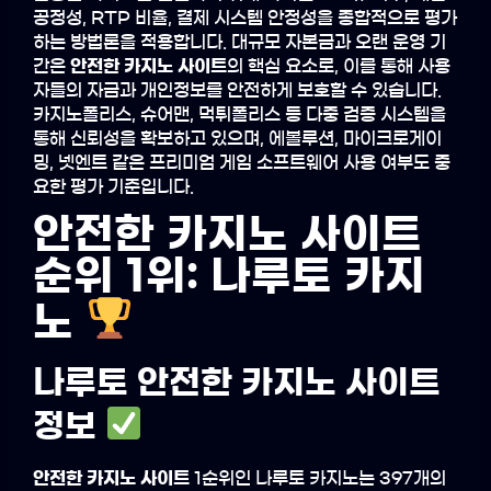
공정성, RTP 비율, 결제 시스템 안정성을 종합적으로 평가
하는 방법론을 적용합니다. 대규모 자본금과 오랜 운영 기
간은
안전한 카지노 사이트
의 핵심 요소로, 이를 통해 사용
자들의 자금과 개인정보를 안전하게 보호할 수 있습니다.
카지노폴리스, 슈어맨, 먹튀폴리스 등 다중 검증 시스템을
통해 신뢰성을 확보하고 있으며, 에볼루션, 마이크로게이
밍, 넷엔트 같은 프리미엄 게임 소프트웨어 사용 여부도 중
요한 평가 기준입니다.
안전한 카지노 사이트
순위 1위: 나루토 카지
노
나루토 안전한 카지노 사이트
정보
안전한 카지노 사이트
1순위인 나루토 카지노는 397개의