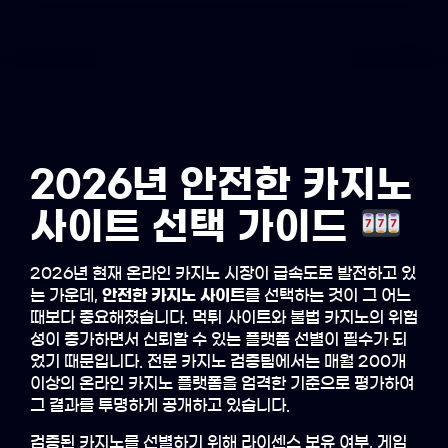
2026년 안전한 카지노
사이트 선택 가이드
2026년 현재 온라인 카지노 시장이 급속도로 발전하고 있
는 가운데,
안전한 카지노 사이트
를 선택하는 것이 그 어느
때보다 중요해졌습니다. 먹튀 사이트와 불법 카지노의 위험
성이 증가하면서 신뢰할 수 있는 플랫폼 선별이 필수가 되
었기 때문입니다. 전문 카지노 검증팀에서는 매월 200개
이상의 온라인 카지노 플랫폼을 엄격한 기준으로 평가하여
그 결과를 투명하게 공개하고 있습니다.
검증된 카지노를 선별하기 위해 라이센스 보유 여부, 게임