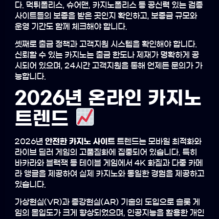
다. 먹튀폴리스, 슈어맨, 카지노폴리스 등 공신력 있는 검증
사이트들의 보증을 받은 곳인지 확인하고, 보증금 규모와
운영 기간도 함께 체크해야 합니다.
셋째로 출금 정책과 고객지원 시스템을 확인해야 합니다.
신뢰할 수 있는 카지노는 출금 한도나 제재가 명확하게 공
시되어 있으며, 24시간 고객지원을 통해 언제든 문의가 가
능합니다.
2026년 온라인 카지노
트렌드
2026년
안전한 카지노 사이트
트렌드는 모바일 최적화와
라이브 딜러 게임의 고품질화에 집중되어 있습니다. 특히
바카라와 블랙잭 등 테이블 게임에서 4K 화질과 다중 카메
라 앵글을 제공하여 실제 카지노와 동일한 경험을 제공하고
있습니다.
가상현실(VR)과 증강현실(AR) 기술의 도입으로 슬롯 게
임의 몰입도가 크게 향상되었으며, 인공지능을 활용한 개인