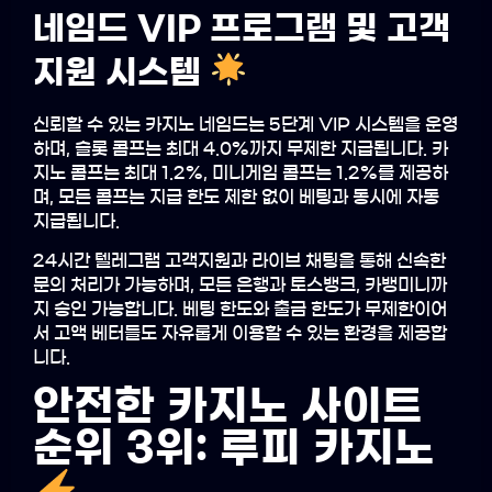
네임드 VIP 프로그램 및 고객
지원 시스템
신뢰할 수 있는 카지노 네임드는 5단계 VIP 시스템을 운영
하며, 슬롯 콤프는 최대 4.0%까지 무제한 지급됩니다. 카
지노 콤프는 최대 1.2%, 미니게임 콤프는 1.2%를 제공하
며, 모든 콤프는 지급 한도 제한 없이 베팅과 동시에 자동
지급됩니다.
24시간 텔레그램 고객지원과 라이브 채팅을 통해 신속한
문의 처리가 가능하며, 모든 은행과 토스뱅크, 카뱅미니까
지 승인 가능합니다. 베팅 한도와 출금 한도가 무제한이어
서 고액 베터들도 자유롭게 이용할 수 있는 환경을 제공합
니다.
안전한 카지노 사이트
순위 3위: 루피 카지노