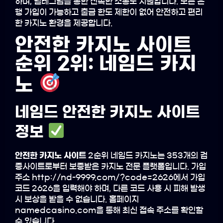
하며, 텔레그램을 통한 신속한 소통도 지원합니다. 모든 은
행 가입이 가능하고 출금 한도 제한이 없어 안전하고 편리
한 카지노 환경을 제공합니다.
안전한 카지노 사이트
순위 2위: 네임드 카지
노
네임드 안전한 카지노 사이트
정보
안전한 카지노 사이트
2순위 네임드 카지노는 353개의 검
증사이트로부터 보증받은 카지노 전문 플랫폼입니다. 가입
주소 http://nd-9999.com/?code=2626에서 가입
코드 2626을 입력해야 하며, 다른 코드 사용 시 피해 발생
시 보상을 받을 수 없습니다. 홈페이지
namedcasino.com을 통해 최신 접속 주소를 확인할
수 있습니다.