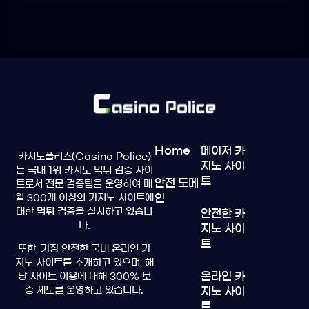
Home
메이저 카
카지노폴리스(Casino Police)
지노 사이
는 국내 1위 카지노 먹튀 검증 사이
트
안전 도메
트로서 전문 검증팀을 운영하여 매
인
월 300개 이상의 카지노 사이트에
대한 먹튀 검증을 실시하고 있습니
안전한 카
다.
지노 사이
트
또한, 가장 안전한 국내 온라인 카
지노 사이트를 소개하고 있으며, 해
온라인 카
당 사이트 이용에 대해 300% 보
지노 사이
증 제도를 운영하고 있습니다.
트